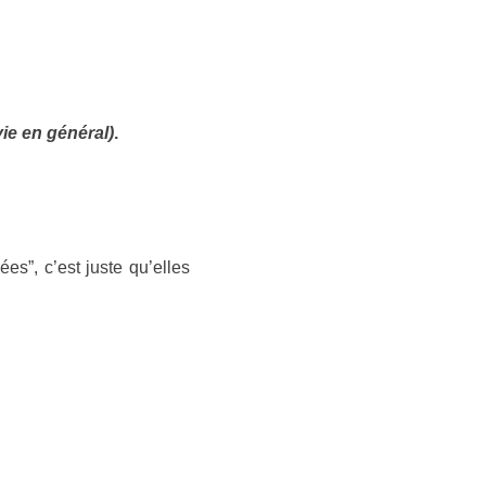
 vie en général)
.
s”, c’est juste qu’elles