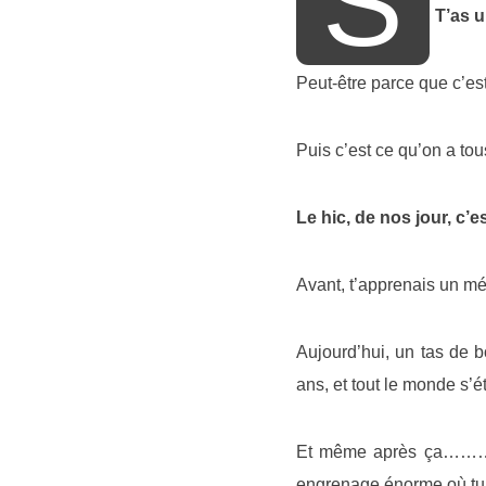
S
T’as u
Peut-être parce que c’est
Puis c’est ce qu’on a to
Le hic, de nos jour, c’
Avant, t’apprenais un mét
Aujourd’hui, un tas de b
ans, et tout le monde s’é
Et même après ça………… 
engrenage énorme où tu t