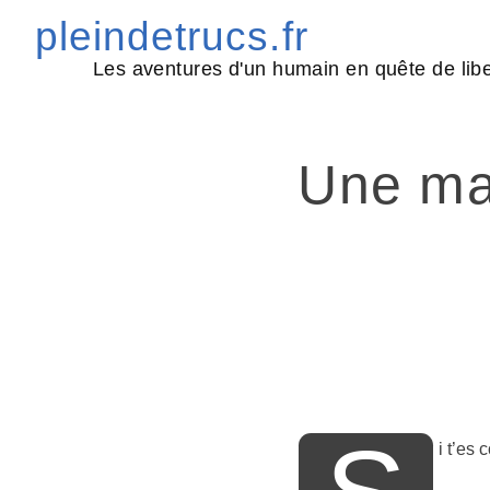
Skip
pleindetrucs.fr
to
Les aventures d'un humain en quête de libe
content
Une man
i t’es