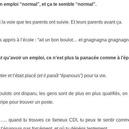
n emploi “normal”, et ça te semble “normal”.
 la voie que tes parents ont suivie. Et leurs parents avant ça.
us appris à l’école : “ait un bon boulot… et gnagnagna gnagnagn
est qu’avoir un emploi, ce n’est plus la panacée comme à l’é
ier et t’était placé
(et il paraît “épanouis”)
pour la vie.
oulots ont disparu, les gens sont de plus en plus qualifiés, on
tripe pour trouver un poste.
quand tu trouves ce fameux CDI, tu peux te sentir comme
’épanouis pas forcément, et où tu dépéris lentement.