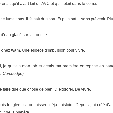
nait qu’il avait fait un AVC et qu’il était dans le coma.
l ne fumait pas, il faisait du sport. Et puis paf… sans prévenir. Plu
 d’eau glacé sur la tronche.
c chez wam.
Une espèce d’impulsion pour vivre.
, je quittais mon job et créais ma première entreprise en pa
au Cambodge)
.
e faire quelque chose de bien. D’explorer. De vivre.
is longtemps connaissent déjà l’histoire. Depuis, j’ai créé d’au
our de la planète.