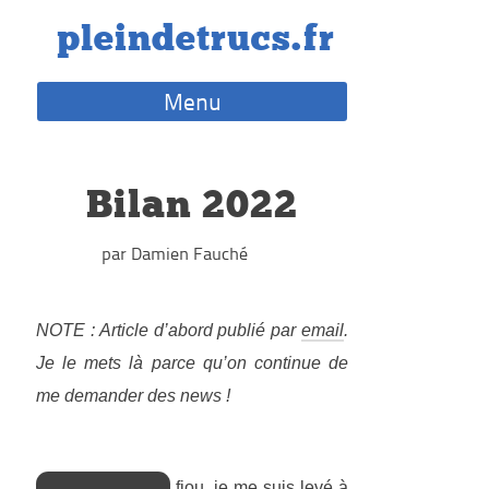
Skip
pleindetrucs.fr
to
content
Menu
Bilan 2022
par Damien Fauché
NOTE : Article d’abord publié par
email
.
Je le mets là parce qu’on continue de
me demander des news !
fiou, je me suis levé à