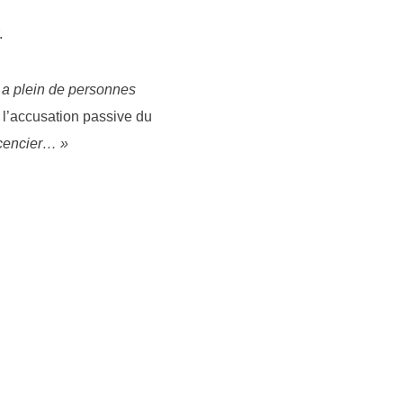
.
y a plein de personnes
 l’accusation passive du
icencier… »