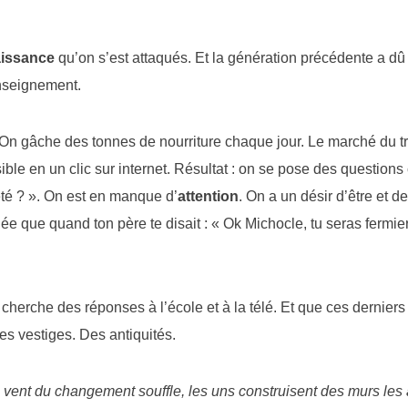
issance
qu’on s’est attaqués. Et la génération précédente a dû
enseignement.
. On gâche des tonnes de nourriture chaque jour. Le marché du tr
ble en un clic sur internet. Résultat : on se pose des question
été ? ». On est en manque d’
attention
. On a un désir d’être et d
e que quand ton père te disait : « Ok Michocle, tu seras fermier 
cherche des réponses à l’école et à la télé. Et que ces dernier
des vestiges. Des antiquités.
 vent du changement souffle, les uns construisent des murs les 