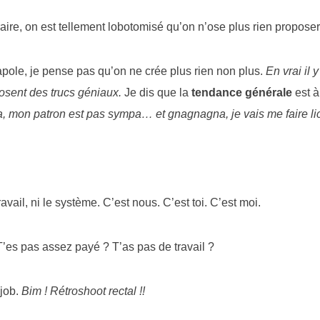
raire, on est tellement lobotomisé qu’on n’ose plus rien proposer
apole, je pense pas qu’on ne crée plus rien non plus.
En vrai il 
osent des trucs géniaux.
Je dis que la
tendance générale
est à
, mon patron est pas sympa… et gnagnagna, je vais me faire l
ravail, ni le système. C’est nous. C’est toi. C’est moi.
T’es pas assez payé ? T’as pas de travail ?
 job.
Bim ! Rétroshoot rectal !!