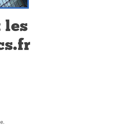
 les
s.fr
e.