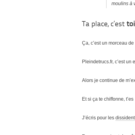
moulins à 
Ta place, c’est
toi
Ça, c’est un morceau de 
Pleindetrucs.fr, c’est un e
Alors je continue de m’e
Et si ça te chiffonne, t’e
J’écris pour les
dissident