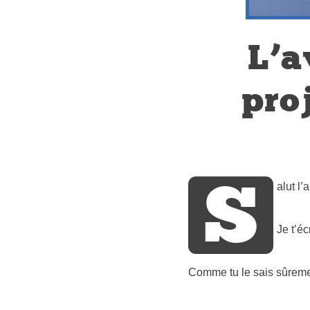
L’a
pro
S
alut l’
Je t’éc
Comme tu le sais sûremen