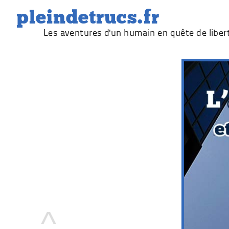
Skip
pleindetrucs.fr
to
Les aventures d'un humain en quête de liber
content
^