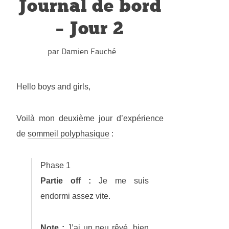
Journal de bord
– Jour 2
par Damien Fauché
Hello boys and girls,
Voilà mon deuxième jour d’expérience
de
sommeil polyphasique
:
Phase 1
Partie off :
Je me suis
endormi assez vite.
Note :
J’ai un peu rêvé, bien