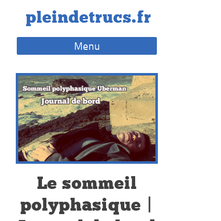
Skip
pleindetrucs.fr
to
content
Menu
Le sommeil
polyphasique |