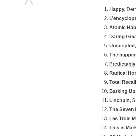
^
Happy,
Der
L’encyclopé
Atomic Habi
Daring Grea
Unscripted,
The happine
Predictably 
Radical Hon
Total Recall
Barking Up 
Linchpin,
Se
The Seven P
Les Trois M
This is Mar