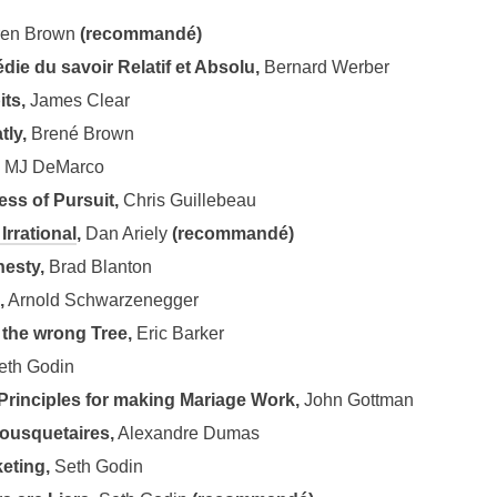
ren Brown
(recommandé)
die du savoir Relatif et Absolu,
Bernard Werber
ts,
James Clear
tly,
Brené Brown
MJ DeMarco
ss of Pursuit,
Chris Guillebeau
Irrational
,
Dan Ariely
(recommandé)
esty,
Brad Blanton
,
Arnold Schwarzenegger
the wrong Tree,
Eric Barker
th Godin
rinciples for making Mariage Work,
John Gottman
ousquetaires,
Alexandre Dumas
keting,
Seth Godin