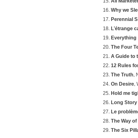
All Marketer
Why we Sle
Perennial S
L’étrange c
Everything 
The Four T
A Guide to 
12 Rules for
The Truth
, 
On Desire
, 
Hold me tig
Long Story
Le problème
The Way of
The Six Pil