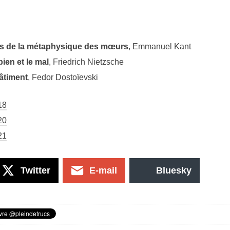
 de la métaphysique des mœurs
, Emmanuel Kant
bien et le mal
, Friedrich Nietzsche
âtiment
, Fedor Dostoïevski
18
20
21
Twitter
E-mail
Bluesky