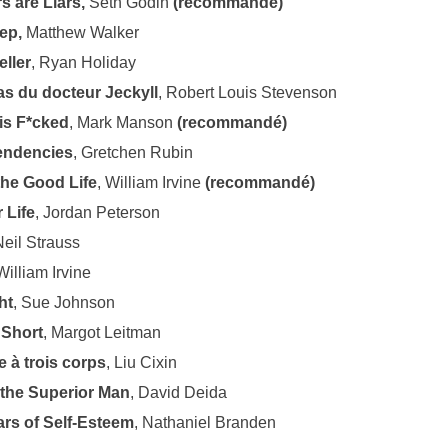
s are Liars,
Seth Godin
(recommandé)
ep,
Matthew Walker
eller
, Ryan Holiday
as du docteur Jeckyll
, Robert Louis Stevenson
is F*cked
, Mark Manson
(recommandé)
endencies
, Gretchen Rubin
the Good Life
, William Irvine
(recommandé)
 Life
, Jordan Peterson
Neil Strauss
William Irvine
ht
, Sue Johnson
 Short
, Margot Leitman
 à trois corps
, Liu Cixin
 the Superior Man
, David Deida
lars of Self-Esteem
, Nathaniel Branden