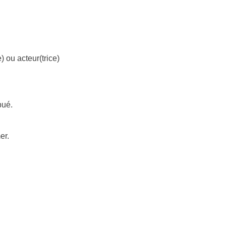
) ou acteur(trice)
bué.
er.