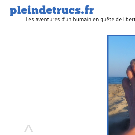
Skip
pleindetrucs.fr
to
Les aventures d'un humain en quête de liber
content
^