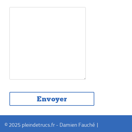
© 2025 pleindetrucs.fr - Damien Fauché |