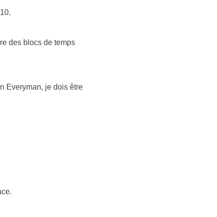
h10.
ère des blocs de temps
n Everyman, je dois être
ace.