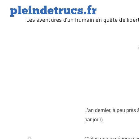
Skip
pleindetrucs.fr
to
Les aventures d'un humain en quête de liber
content
L’an dernier, à peu prè
par jour).
C’était une expérience a