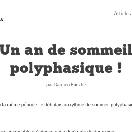
Articles
té
Un an de sommei
polyphasique !
par Damien Fauché
s à la même période, je débutais un rythme de sommeil polypha
ussi incroyable qu’intense qui a duré près de deux mois.