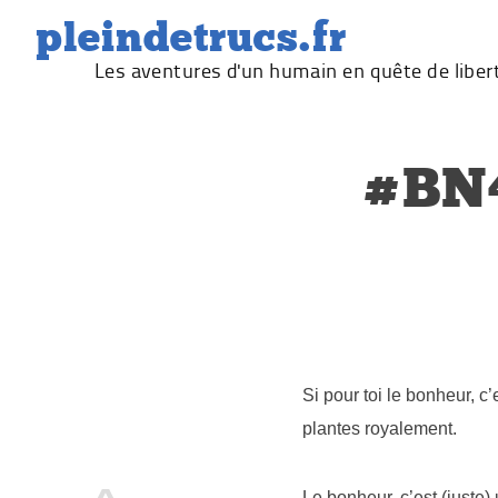
Skip
pleindetrucs.fr
to
Les aventures d'un humain en quête de liber
content
#BN4
Si pour toi le bonheur, c
plantes royalement.
Le bonheur, c’est (juste)