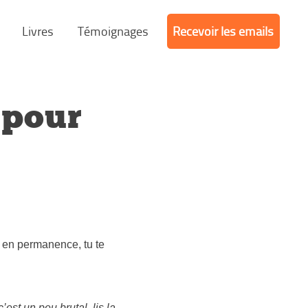
Livres
Témoignages
Recevoir les emails
 pour
el en permanence, tu te
est un peu brutal, lis la