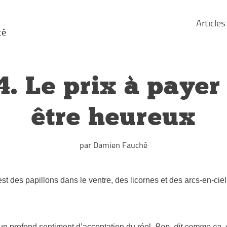
Articles
té
. Le prix à payer
être heureux
par Damien Fauché
’est des papillons dans le ventre, des licornes et des arcs-en-ci
 un profond sentiment d’acceptation du réel.
Bon, dit comme ça, c’