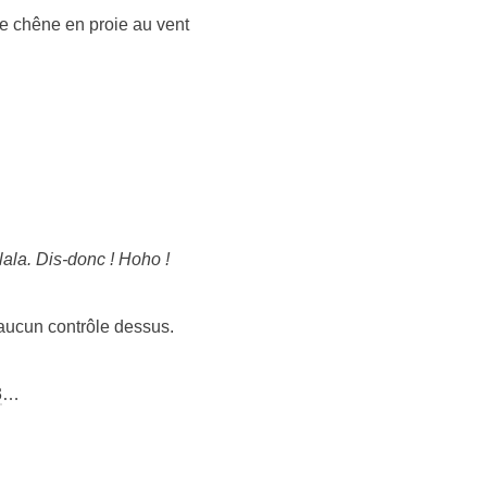
de chêne en proie au vent
lala. Dis-donc ! Hoho !
s aucun contrôle dessus.
3
…