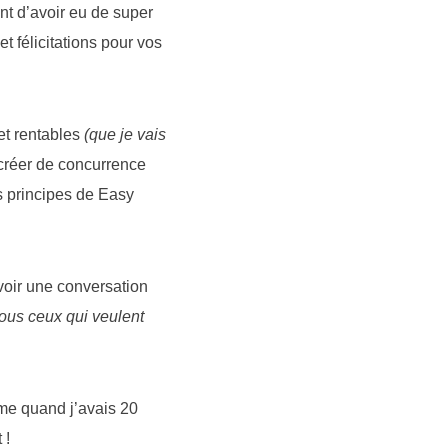
ant d’avoir eu de super
t félicitations pour vos
 et rentables
(que je vais
 créer de concurrence
es principes de Easy
voir une conversation
ous ceux qui veulent
mme quand j’avais 20
 !