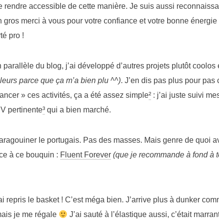
 le rendre accessible de cette manière. Je suis aussi reconnaiss
 gros merci à vous pour votre confiance et votre bonne énergie e
té pro !
parallèle du blog, j’ai développé d’autres projets plutôt coolos
lleurs parce que ça m’a bien plu ^^)
. J’en dis pas plus pour pas
lancer » ces activités, ça a été assez simple
²
: j’ai juste suivi m
V pertinente
³
qui a bien marché.
 baragouiner le portugais. Pas des masses. Mais genre de quoi a
ce à ce bouquin :
Fluent Forever
(que je recommande à fond à t
’ai repris le basket ! C’est méga bien. J’arrive plus à dunker co
ais je me régale
J’ai sauté à l’élastique aussi, c’était marrant