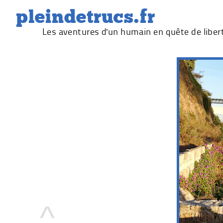
Skip
pleindetrucs.fr
to
Les aventures d'un humain en quête de liber
content
^